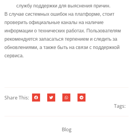
службу поддержки для выяснения причин.
В случае системных ошибок на платформе, стоит
проверить официальные каналы на наличие
информации о технических работах. Пользователям
рекомендуется запасаться терпением и следить за
обновлениями, а также быть на связи с поддержкой
сервиса.
Share This:
Tags:
Blog