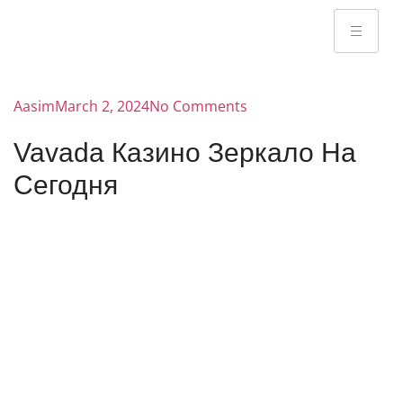
Aasim
March 2, 2024
No Comments
Vavada Казино Зеркало На
Сегодня