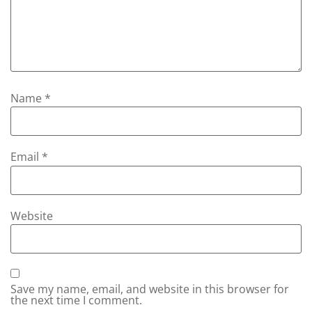
Name
*
Email
*
Website
Save my name, email, and website in this browser for
the next time I comment.