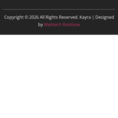
Copyright © 2026 All Rights Reserved. Kayra | Designed
by
Webtech Rainbow