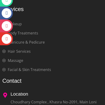
Services
Makeup
Body Treatments
Manicure & Pedicure
Hair Services
Massage
Facial & Skin Treatments
Contact
Location
Choudhary Complex , Khasra No-2091, Main Loni