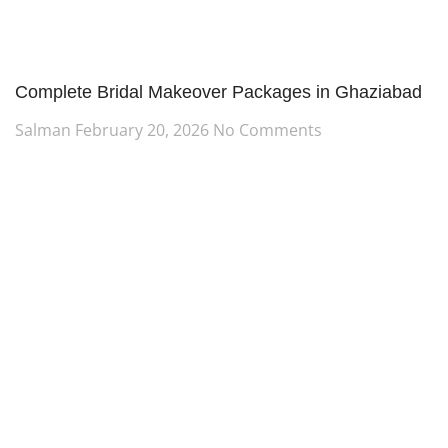
Complete Bridal Makeover Packages in Ghaziabad
Salman
February 20, 2026
No Comments