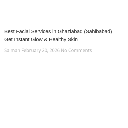
Best Facial Services in Ghaziabad (Sahibabad) –
Get Instant Glow & Healthy Skin
Salman
February 20, 2026
No Comments